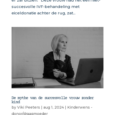
er zal uitzien.” Deze vrouw had net een niet-
succesvolle IVF-behandeling met
eiceldonatie achter de rug, zat...
De mythe van de succesvolle vrouw zonder
kind
by
Viki Peeters
|
aug 1, 2024
|
Kinderwens -
donor/draagmoeder