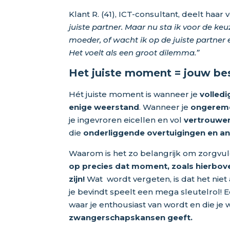
Klant R. (41), ICT-consultant, deelt haar 
juiste partner. Maar nu sta ik voor de keu
moeder, of wacht ik op de juiste partner
Het voelt als een groot dilemma.”
Het juiste moment = jouw be
Hét juiste moment is wanneer je
volledi
enige weerstand
. Wanneer je
ongeremd
je ingevroren eicellen en vol
vertrouwe
die
onderliggende overtuigingen en a
Waarom is het zo belangrijk om zorgvuld
op precies dat moment, zoals hierbov
zijn!
Wat wordt vergeten, is dat het nie
je bevindt speelt een mega sleutelrol! Een
waar je enthousiast van wordt en die je 
zwangerschapskansen geeft.