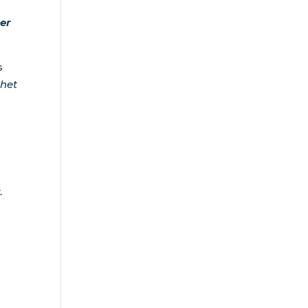
k
er
s
 het
t
.