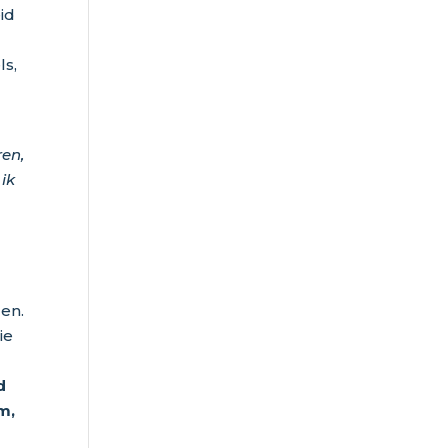
id
ls,
ren,
 ik
gen.
ie
d
m,