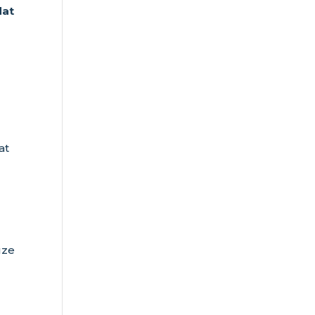
dat
at
uze