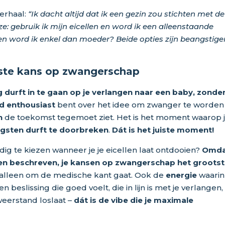
verhaal:
“Ik dacht altijd dat ik een gezin zou stichten met de
ze: gebruik ik mijn eicellen en word ik een alleenstaande
 en word ik enkel dan moeder? Beide opties zijn beangstige
ste kans op zwangerschap
g durft in te gaan op je verlangen naar een baby, zonde
 enthousiast
bent over het idee om zwanger te worden 
n
de toekomst tegemoet ziet. Het is het moment waarop j
ngsten durft te doorbreken
.
Dát is het juiste moment!
ig te kiezen wanneer je je eicellen laat ontdooien?
Omd
en beschreven, je kansen op zwangerschap het grootst
t alleen om de medische kant gaat. Ook de
energie
waarin
 beslissing die goed voelt, die in lijn is met je verlangen,
weerstand loslaat –
dát is de vibe die je maximale