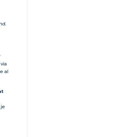
nd.
r
via
e al
at
 je