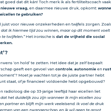
at goed dat dit kán! Toch merk ik als fertiliteitscoach vaa
n
nieuwe vraag,
en daarmee nieuwe druk, opkomt:
wanne
eicellen te gebruiken?
nel juist voor nieuwe onzekerheden en twijfels zorgen. Zoal
t dat ik hiermee tijd zou winnen, maar op dit moment voelt
te twijfelen.”
Het ironische is
dat de vrijheid die social
erken.
t’?
derwens ‘on hold’ te zetten. Het idee dat je zelf bepaalt
rschap geeft een gevoel van
controle
,
autonomie
en
rus
moment’? Moet je wachten tot je de juiste partner hebt
unt staat, of je financieel voldoende hebt opgebouwd?
 radioloog die op 33-jarige leeftijd haar eicellen liet
 dat het duidelijk zou zijn wanneer ik mijn eicellen zou
 partner en blijft mijn werk veeleisend. Ik voel de druk
ermen van een zwangerschap, en ik wil geen te groot