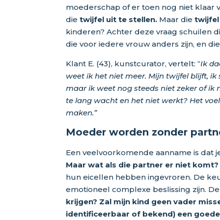
moederschap of er toen nog niet klaar vo
die
twijfel uit te stellen.
Maar die
twijfel
kinderen? Achter deze vraag schuilen di
die voor iedere vrouw anders zijn, en d
Klant E. (43), kunstcurator, vertelt: “
Ik da
weet ik het niet meer. Mijn twijfel blijft, i
maar ik weet nog steeds niet zeker of ik 
te lang wacht en het niet werkt? Het voelt
maken.”
Moeder worden zonder partn
Een veelvoorkomende aanname is dat je 
Maar wat als die partner er niet komt?
hun eicellen hebben ingevroren. De k
emotioneel complexe beslissing zijn. De
krijgen? Zal mijn kind geen vader miss
identificeerbaar of bekend) een goede