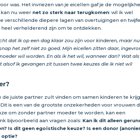
or was. Het invriezen van je eicellen gaf je de mogelijkhe
kan nu weer
net zo sterk naar terugkomen
: wil ik wel
e verschillende diepere lagen van overtuigingen en twijfe
ie heel verhelderend zijn om te ontdekken.
cht dat ik op een dag klaar zou zijn voor kinderen, maar nu
k snap het zelf niet zo goed. Mijn eicellen zitten daar, ingevro
moeder wil worden. En als ik het wil, wanneer dan? Wat als
 alsof ik gevangen zit tussen twee keuzes die ik niet wil
er?
de juiste partner zult vinden om samen kinderen te krij
Dit is een van de grootste onzekerheden voor vrouwen d
euze om zonder partner moeder te worden, kan een
nk bijvoorbeeld aan vragen zoals:
Kan ik dit alleen gerun
en? Is dit geen egoïstische keuze? Is een donor (anonie
 optie?