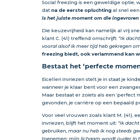
Social freezing is een geweldige optie, w
dat
na de eerste opluchting
al snel ee
is het juiste moment om die ingevroren 
Die keuzevrijheid kan namelijk al vrij s
klant C. (41) treffend omschrijft:
“Ik dach
vooral alsof ik meer tijd heb gekregen om 
freezing biedt, ook verlammend kan w
Bestaat het ‘perfecte momen
Eicellen invriezen stelt je in staat je kin
wanneer je klaar bent voor een zwange
Maar bestaat er zoiets als een ‘perfect 
gevonden, je carrière op een bepaald p
Voor veel vrouwen zoals klant M. (41), een
invriezen, blijft het moment uit:
“Ik dacht
gebruiken, maar nu heb ik nog steeds geen
toenemen: mijn lichaam wordt ouder in t