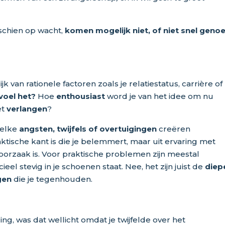
schien op wacht,
komen mogelijk niet, of niet snel geno
k van rationele factoren zoals je relatiestatus, carrière of
voel het?
Hoe
enthousiast
word je van het idee om nu
et
verlangen
?
elke
angsten, twijfels of overtuigingen
creëren
aktische kant is die je belemmert, maar uit ervaring met
 oorzaak is. Voor praktische problemen zijn meestal
cieel stevig in je schoenen staat. Nee, het zijn juist de
diep
gen
die je tegenhouden.
zing, was dat wellicht omdat je twijfelde over het