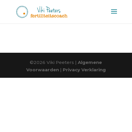
©2026 Viki Peeters |
Algemene
Voorwaarden
|
Privacy Verklaring